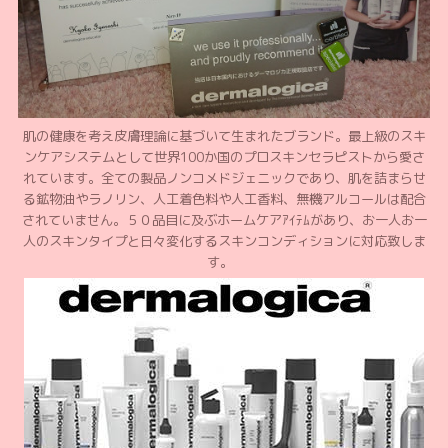
肌の健康を考え皮膚理論に基づいて生まれたブランド。最上級のスキ
ンケアシステムとして世界100か国のプロスキンセラピストから愛さ
れています。全ての製品ノンコメドジェニックであり、肌を詰まらせ
る鉱物油やラノリン、人工着色料や人工香料、無機アルコールは配合
されていません。５０品目に及ぶホームケアｱｲﾃﾑがあり、お一人お一
人のスキンタイプと日々変化するスキンコンディションに対応致しま
す。