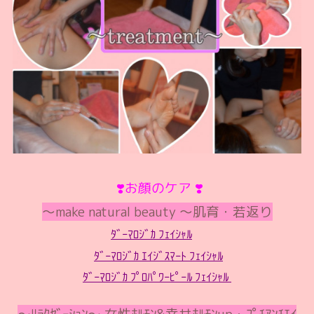
❣️お顔のケア ❣️
〜make natural beauty 〜肌育・若返り
ﾀﾞｰﾏﾛｼﾞｶ ﾌｪｲｼｬﾙ
ﾀﾞｰﾏﾛｼﾞｶ ｴｲｼﾞｽﾏｰﾄ ﾌｪｲｼｬﾙ
ﾀﾞｰﾏﾛｼﾞｶ ﾌﾟﾛﾊﾟﾜｰﾋﾟｰﾙ ﾌｪｲｼｬﾙ