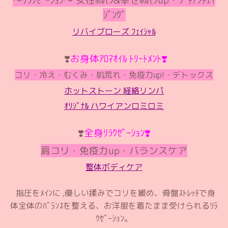
〜ﾘﾗｸｾﾞｰｼｮﾝ〜
女性ﾎﾙﾓﾝ&幸せﾎﾙﾓﾝup・ﾌﾟﾁｱﾝﾁｴｲ
ｼﾞﾝｸﾞ
リバイブローズ ﾌｪｲｼｬﾙ
❣️
お身体ｱﾛﾏｵｲﾙ ﾄﾘｰﾄﾒﾝﾄ
❣️
コリ・冷え・むくみ・肌荒れ・免疫力up!・デトックス
ホットストーン 経絡リンパ
ｵﾘｼﾞﾅﾙ ハワイアンロミロミ
❣️
全身
ﾘﾗｸｾﾞｰｼｮﾝ❣️
肩コリ・免疫力up・バランスケア
整体ボディケア
指圧をﾒｲﾝに ,優しい揉みでコリを緩め、骨盤ｽﾄﾚｯﾁで身
体全体のﾊﾞﾗﾝｽを整える、お洋服を着たまま受けられるﾘﾗ
ｸｾﾞｰｼｮﾝ。