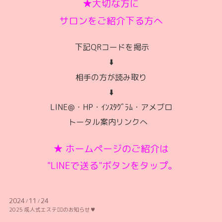
★大切な方に
サロンをご紹介下る方へ
下記QRコードを掲示
⬇️
相手の方が読み取り
⬇️
LINE@・HP・ｲﾝｽﾀｸﾞﾗﾑ・アメブロ
トータル案内リンクへ
★ ホームページのご紹介は
"LINEで送る"ボタンをタップ。
2024
11
24
/
/
2025 成人式エステ💆‍♀のお知らせ♥