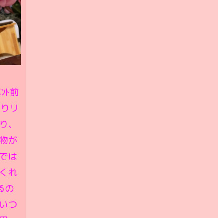
ﾝﾄ前
よりリ
り、
物が
では
くれ
るの
いつ