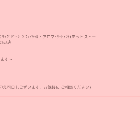
ﾘﾗｸﾞｾﾞｰｼｮﾝ ﾌｪｲｼｬﾙ・アロマﾄﾘｰﾄﾒﾝﾄ(ホットストー
のお店
します〜
お迎え可日もございます。お気軽に ご相談ください)