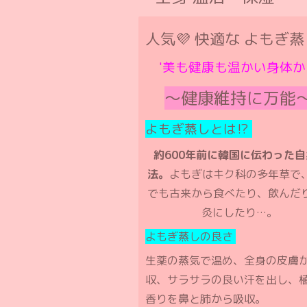
人気💜 快適な よもぎ蒸
'美も健康も温かい身体か
〜健康維持に万能
よもぎ蒸しとは⁉️
約600年前に韓国に伝わった
法。
よもぎはキク科の多年草で
でも古来から食べたり、飲んだ
灸にしたり…。
よもぎ蒸しの良さ
生薬の蒸気で温め、全身の皮膚
収、サラサラの良い汗を出し、
香りを鼻と肺から吸収。