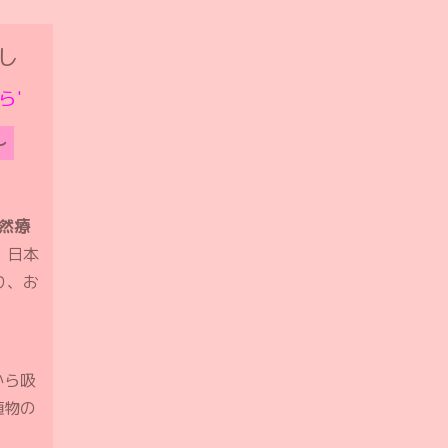
し
ら'
〜
自然療
、日本
り、お
から吸
植物の