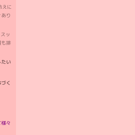
冷えに
々あり
らスッ
質も排
したい
体づく
て様々