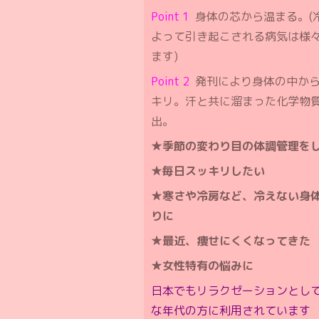
Point 1
身体の芯から温まる。(
よって引き起こされる病気は様
ます)
Point 2
発刊により身体の中か
キリ。汗と共に溜まった化学物
出。
★季節の変わり目の体調管理を
★毎日スッキリしたい
★寒さや冷房など、冷えない身
りに
★最近、痩せにくくなってきた
★女性特有の悩みに
日本でもリラクゼーションとし
な年代の方に利用されています