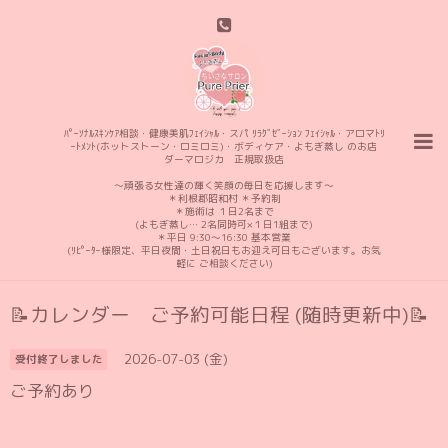
ﾊﾟｰｿﾅﾙｽｷﾝｹｱ相談・健康美肌ﾌｪｲｼｬﾙ・スパ ﾘﾗｸﾞｾﾞｰｼｮﾝ ﾌｪｲｼｬﾙ・アロマﾄﾘ
ｰﾄﾒﾝﾄ(ホットストーン・ロミロミ)・ボディケア・よもぎ蒸し のお店
ダーマロジカ 正規取扱店
〜頑張る女性達の輝く笑顔の毎日を応援します〜
＊利根郡昭和村 ＊予約制
＊施術は １日2名まで
(よもぎ蒸し… 2名同時可×１日1組まで)
＊平日 9:30〜16:30 基本営業
(ﾘﾋﾟｰﾀｰ様限定、平日夜間・土日祝日もお迎え可日もございます。お気
軽に ご相談ください)
📝カレンダー ご予約可能日程 (随時更新中)📝
2026-07-03 (金)
受付終了しました
ご予約あり