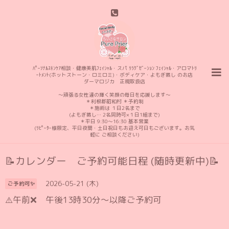
ﾊﾟｰｿﾅﾙｽｷﾝｹｱ相談・健康美肌ﾌｪｲｼｬﾙ・スパ ﾘﾗｸﾞｾﾞｰｼｮﾝ ﾌｪｲｼｬﾙ・アロマﾄﾘ
ｰﾄﾒﾝﾄ(ホットストーン・ロミロミ)・ボディケア・よもぎ蒸し のお店
ダーマロジカ 正規取扱店
〜頑張る女性達の輝く笑顔の毎日を応援します〜
＊利根郡昭和村 ＊予約制
＊施術は １日2名まで
(よもぎ蒸し… 2名同時可×１日1組まで)
＊平日 9:30〜16:30 基本営業
(ﾘﾋﾟｰﾀｰ様限定、平日夜間・土日祝日もお迎え可日もございます。お気
軽に ご相談ください)
📝カレンダー ご予約可能日程 (随時更新中)📝
2026-05-21 (木)
ご予約可✨
⚠️午前❌️ 午後13時30分〜以降ご予約可