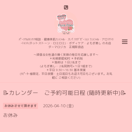
ﾊﾟｰｿﾅﾙｽｷﾝｹｱ相談・健康美肌ﾌｪｲｼｬﾙ・スパ ﾘﾗｸﾞｾﾞｰｼｮﾝ ﾌｪｲｼｬﾙ・アロマﾄﾘ
ｰﾄﾒﾝﾄ(ホットストーン・ロミロミ)・ボディケア・よもぎ蒸し のお店
ダーマロジカ 正規取扱店
〜頑張る女性達の輝く笑顔の毎日を応援します〜
＊利根郡昭和村 ＊予約制
＊施術は １日2名まで
(よもぎ蒸し… 2名同時可×１日1組まで)
＊平日 9:30〜16:30 基本営業
(ﾘﾋﾟｰﾀｰ様限定、平日夜間・土日祝日もお迎え可日もございます。お気
軽に ご相談ください)
📝カレンダー ご予約可能日程 (随時更新中)📝
2026-04-10 (金)
お休みさせて頂きます
お休み