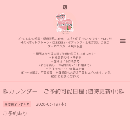
ﾊﾟｰｿﾅﾙｽｷﾝｹｱ相談・健康美肌ﾌｪｲｼｬﾙ・スパ ﾘﾗｸﾞｾﾞｰｼｮﾝ ﾌｪｲｼｬﾙ・アロマﾄﾘ
ｰﾄﾒﾝﾄ(ホットストーン・ロミロミ)・ボディケア・よもぎ蒸し のお店
ダーマロジカ 正規取扱店
〜頑張る女性達の輝く笑顔の毎日を応援します〜
＊利根郡昭和村 ＊予約制
＊施術は １日2名まで
(よもぎ蒸し… 2名同時可×１日1組まで)
＊平日 9:30〜16:30 基本営業
(ﾘﾋﾟｰﾀｰ様限定、平日夜間・土日祝日もお迎え可日もございます。お気
軽に ご相談ください)
📝カレンダー ご予約可能日程 (随時更新中)📝
2026-03-19 (木)
受付終了しました
ご予約あり