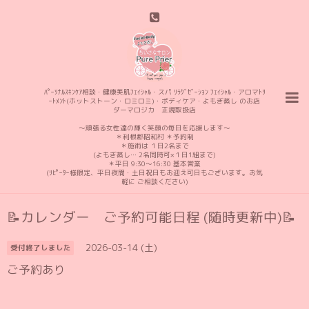
ﾊﾟｰｿﾅﾙｽｷﾝｹｱ相談・健康美肌ﾌｪｲｼｬﾙ・スパ ﾘﾗｸﾞｾﾞｰｼｮﾝ ﾌｪｲｼｬﾙ・アロマﾄﾘ
ｰﾄﾒﾝﾄ(ホットストーン・ロミロミ)・ボディケア・よもぎ蒸し のお店
ダーマロジカ 正規取扱店
〜頑張る女性達の輝く笑顔の毎日を応援します〜
＊利根郡昭和村 ＊予約制
＊施術は １日2名まで
(よもぎ蒸し… 2名同時可×１日1組まで)
＊平日 9:30〜16:30 基本営業
(ﾘﾋﾟｰﾀｰ様限定、平日夜間・土日祝日もお迎え可日もございます。お気
軽に ご相談ください)
📝カレンダー ご予約可能日程 (随時更新中)📝
2026-03-14 (土)
受付終了しました
ご予約あり