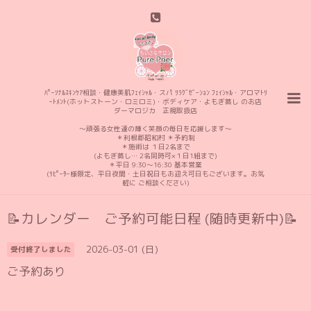
ﾊﾟｰｿﾅﾙｽｷﾝｹｱ相談・健康美肌ﾌｪｲｼｬﾙ・スパ ﾘﾗｸﾞｾﾞｰｼｮﾝ ﾌｪｲｼｬﾙ・アロマﾄﾘ
ｰﾄﾒﾝﾄ(ホットストーン・ロミロミ)・ボディケア・よもぎ蒸し のお店
ダーマロジカ 正規取扱店
〜頑張る女性達の輝く笑顔の毎日を応援します〜
＊利根郡昭和村 ＊予約制
＊施術は １日2名まで
(よもぎ蒸し… 2名同時可×１日1組まで)
＊平日 9:30〜16:30 基本営業
(ﾘﾋﾟｰﾀｰ様限定、平日夜間・土日祝日もお迎え可日もございます。お気
軽に ご相談ください)
📝カレンダー ご予約可能日程 (随時更新中)📝
2026-03-01 (日)
受付終了しました
ご予約あり