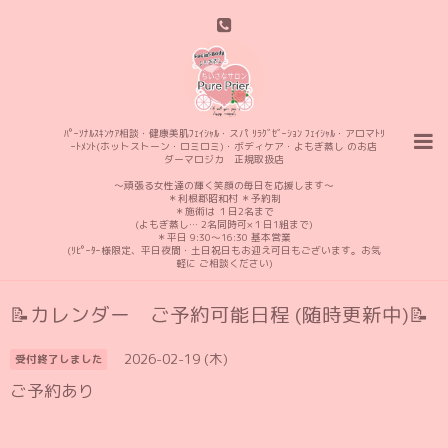
ﾊﾟｰｿﾅﾙｽｷﾝｹｱ相談・健康美肌ﾌｪｲｼｬﾙ・スパ ﾘﾗｸﾞｾﾞｰｼｮﾝ ﾌｪｲｼｬﾙ・アロマﾄﾘ
ｰﾄﾒﾝﾄ(ホットストーン・ロミロミ)・ボディケア・よもぎ蒸し のお店
ダーマロジカ 正規取扱店
〜頑張る女性達の輝く笑顔の毎日を応援します〜
＊利根郡昭和村 ＊予約制
＊施術は １日2名まで
(よもぎ蒸し… 2名同時可×１日1組まで)
＊平日 9:30〜16:30 基本営業
(ﾘﾋﾟｰﾀｰ様限定、平日夜間・土日祝日もお迎え可日もございます。お気
軽に ご相談ください)
📝カレンダー ご予約可能日程 (随時更新中)📝
2026-02-19 (木)
受付終了しました
ご予約あり