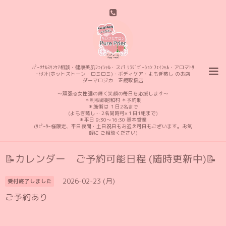
ﾊﾟｰｿﾅﾙｽｷﾝｹｱ相談・健康美肌ﾌｪｲｼｬﾙ・スパ ﾘﾗｸﾞｾﾞｰｼｮﾝ ﾌｪｲｼｬﾙ・アロマﾄﾘ
ｰﾄﾒﾝﾄ(ホットストーン・ロミロミ)・ボディケア・よもぎ蒸し のお店
ダーマロジカ 正規取扱店
〜頑張る女性達の輝く笑顔の毎日を応援します〜
＊利根郡昭和村 ＊予約制
＊施術は １日2名まで
(よもぎ蒸し… 2名同時可×１日1組まで)
＊平日 9:30〜16:30 基本営業
(ﾘﾋﾟｰﾀｰ様限定、平日夜間・土日祝日もお迎え可日もございます。お気
軽に ご相談ください)
📝カレンダー ご予約可能日程 (随時更新中)📝
2026-02-23 (月)
受付終了しました
ご予約あり