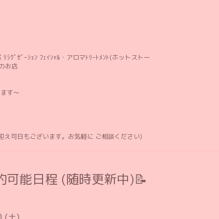
ﾘﾗｸﾞｾﾞｰｼｮﾝ ﾌｪｲｼｬﾙ・アロマﾄﾘｰﾄﾒﾝﾄ(ホットストー
のお店
します〜
お迎え可日もございます。お気軽に ご相談ください)
可能日程 (随時更新中)📝
0 (土)