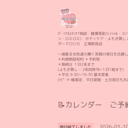
ﾊﾟｰｿﾅﾙｽｷﾝｹｱ相談・健康美肌ﾌｪｲｼｬﾙ・スパ 
ン・ロミロミ)・ボディケア・よもぎ蒸し 
ダーマロジカ 正規取扱店
〜頑張る女性達の輝く笑顔の毎日を応援
＊利根郡昭和村 ＊予約制
＊施術は １日2名まで
(よもぎ蒸し… 2名同時可×１日1組まで)
＊平日 9:30〜16:30 基本営業
(ﾘﾋﾟｰﾀｰ様限定、平日夜間・土日祝日も
📝カレンダー ご予約
2026-01-1
受付終了しました