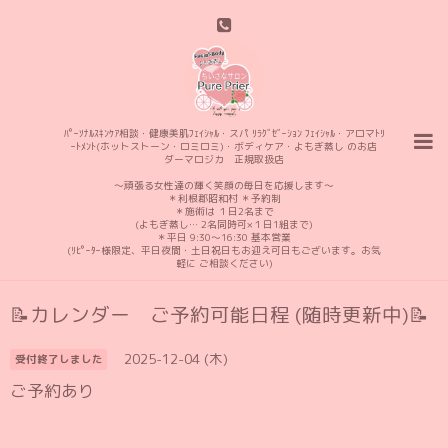
ﾊﾟｰｿﾅﾙｽｷﾝｹｱ相談・健康美肌ﾌｪｲｼｬﾙ・スパ ﾘﾗｸﾞｾﾞｰｼｮﾝ ﾌｪｲｼｬﾙ・アロマﾄﾘ
ｰﾄﾒﾝﾄ(ホットストーン・ロミロミ)・ボディケア・よもぎ蒸し のお店
ダーマロジカ 正規取扱店
〜頑張る女性達の輝く笑顔の毎日を応援します〜
＊利根郡昭和村 ＊予約制
＊施術は １日2名まで
(よもぎ蒸し… 2名同時可×１日1組まで)
＊平日 9:30〜16:30 基本営業
(ﾘﾋﾟｰﾀｰ様限定、平日夜間・土日祝日もお迎え可日もございます。お気
軽に ご相談ください)
📝カレンダー ご予約可能日程 (随時更新中)📝
2025-12-04 (木)
受付終了しました
ご予約あり