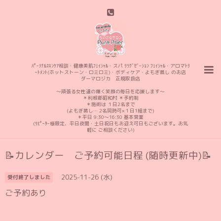
ﾊﾟｰｿﾅﾙｽｷﾝｹｱ相談・健康美肌ﾌｪｲｼｬﾙ・スパ ﾘﾗｸﾞｾﾞｰｼｮﾝ ﾌｪｲｼｬﾙ・アロマﾄﾘ
ｰﾄﾒﾝﾄ(ホットストーン・ロミロミ)・ボディケア・よもぎ蒸し のお店
ダーマロジカ 正規取扱店
〜頑張る女性達の輝く笑顔の毎日を応援します〜
＊利根郡昭和村 ＊予約制
＊施術は １日2名まで
(よもぎ蒸し… 2名同時可×１日1組まで)
＊平日 9:30〜16:30 基本営業
(ﾘﾋﾟｰﾀｰ様限定、平日夜間・土日祝日もお迎え可日もございます。お気
軽に ご相談ください)
📝カレンダー ご予約可能日程 (随時更新中)📝
2025-11-26 (水)
受付終了しました
ご予約あり