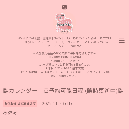
ﾊﾟｰｿﾅﾙｽｷﾝｹｱ相談・健康美肌ﾌｪｲｼｬﾙ・スパ ﾘﾗｸﾞｾﾞｰｼｮﾝ ﾌｪｲｼｬﾙ・アロマﾄﾘ
ｰﾄﾒﾝﾄ(ホットストーン・ロミロミ)・ボディケア・よもぎ蒸し のお店
ダーマロジカ 正規取扱店
〜頑張る女性達の輝く笑顔の毎日を応援します〜
＊利根郡昭和村 ＊予約制
＊施術は １日2名まで
(よもぎ蒸し… 2名同時可×１日1組まで)
＊平日 9:30〜16:30 基本営業
(ﾘﾋﾟｰﾀｰ様限定、平日夜間・土日祝日もお迎え可日もございます。お気
軽に ご相談ください)
📝カレンダー ご予約可能日程 (随時更新中)📝
2025-11-23 (日)
お休みさせて頂きます
お休み