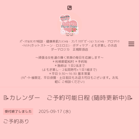
ﾊﾟｰｿﾅﾙｽｷﾝｹｱ相談・健康美肌ﾌｪｲｼｬﾙ・スパ ﾘﾗｸﾞｾﾞｰｼｮﾝ ﾌｪｲｼｬﾙ・アロマﾄﾘ
ｰﾄﾒﾝﾄ(ホットストーン・ロミロミ)・ボディケア・よもぎ蒸し のお店
ダーマロジカ 正規取扱店
〜頑張る女性達の輝く笑顔の毎日を応援します〜
＊利根郡昭和村 ＊予約制
＊施術は １日2名まで
(よもぎ蒸し… 2名同時可×１日1組まで)
＊平日 9:30〜16:30 基本営業
(ﾘﾋﾟｰﾀｰ様限定、平日夜間・土日祝日もお迎え可日もございます。お気
軽に ご相談ください)
📝カレンダー ご予約可能日程 (随時更新中)📝
2025-09-17 (水)
受付終了しました
ご予約あり