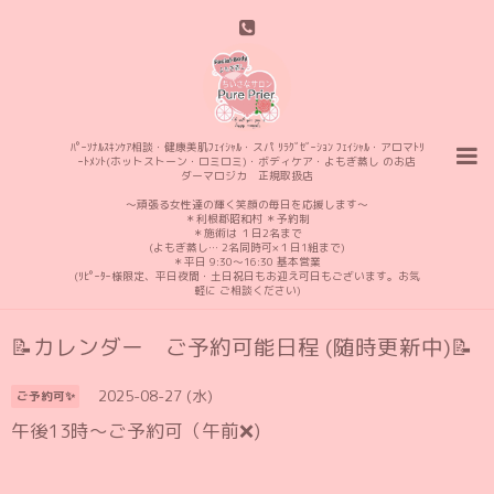
ﾊﾟｰｿﾅﾙｽｷﾝｹｱ相談・健康美肌ﾌｪｲｼｬﾙ・スパ ﾘﾗｸﾞｾﾞｰｼｮﾝ ﾌｪｲｼｬﾙ・アロマﾄﾘ
ｰﾄﾒﾝﾄ(ホットストーン・ロミロミ)・ボディケア・よもぎ蒸し のお店
ダーマロジカ 正規取扱店
〜頑張る女性達の輝く笑顔の毎日を応援します〜
＊利根郡昭和村 ＊予約制
＊施術は １日2名まで
(よもぎ蒸し… 2名同時可×１日1組まで)
＊平日 9:30〜16:30 基本営業
(ﾘﾋﾟｰﾀｰ様限定、平日夜間・土日祝日もお迎え可日もございます。お気
軽に ご相談ください)
📝カレンダー ご予約可能日程 (随時更新中)📝
2025-08-27 (水)
ご予約可✨
午後13時〜ご予約可（午前❌️)