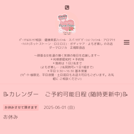
ﾊﾟｰｿﾅﾙｽｷﾝｹｱ相談・健康美肌ﾌｪｲｼｬﾙ・スパ ﾘﾗｸﾞｾﾞｰｼｮﾝ ﾌｪｲｼｬﾙ・アロマﾄﾘ
ｰﾄﾒﾝﾄ(ホットストーン・ロミロミ)・ボディケア・よもぎ蒸し のお店
ダーマロジカ 正規取扱店
〜頑張る女性達の輝く笑顔の毎日を応援します〜
＊利根郡昭和村 ＊予約制
＊施術は １日2名まで
(よもぎ蒸し… 2名同時可×１日1組まで)
＊平日 9:30〜16:30 基本営業
(ﾘﾋﾟｰﾀｰ様限定、平日夜間・土日祝日もお迎え可日もございます。お気
軽に ご相談ください)
📝カレンダー ご予約可能日程 (随時更新中)📝
2025-06-01 (日)
お休みさせて頂きます
お休み