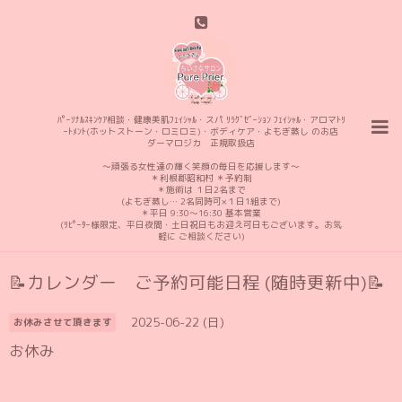
ﾊﾟｰｿﾅﾙｽｷﾝｹｱ相談・健康美肌ﾌｪｲｼｬﾙ・スパ ﾘﾗｸﾞｾﾞｰｼｮﾝ ﾌｪｲｼｬﾙ・アロマﾄﾘ
ｰﾄﾒﾝﾄ(ホットストーン・ロミロミ)・ボディケア・よもぎ蒸し のお店
ダーマロジカ 正規取扱店
〜頑張る女性達の輝く笑顔の毎日を応援します〜
＊利根郡昭和村 ＊予約制
＊施術は １日2名まで
(よもぎ蒸し… 2名同時可×１日1組まで)
＊平日 9:30〜16:30 基本営業
(ﾘﾋﾟｰﾀｰ様限定、平日夜間・土日祝日もお迎え可日もございます。お気
軽に ご相談ください)
📝カレンダー ご予約可能日程 (随時更新中)📝
2025-06-22 (日)
お休みさせて頂きます
お休み