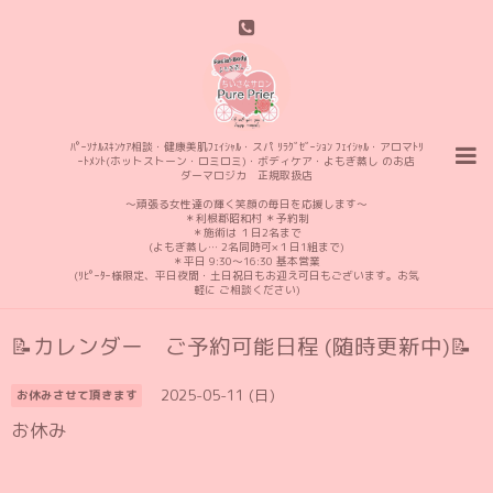
ﾊﾟｰｿﾅﾙｽｷﾝｹｱ相談・健康美肌ﾌｪｲｼｬﾙ・スパ ﾘﾗｸﾞｾﾞｰｼｮﾝ ﾌｪｲｼｬﾙ・アロマﾄﾘ
ｰﾄﾒﾝﾄ(ホットストーン・ロミロミ)・ボディケア・よもぎ蒸し のお店
ダーマロジカ 正規取扱店
〜頑張る女性達の輝く笑顔の毎日を応援します〜
＊利根郡昭和村 ＊予約制
＊施術は １日2名まで
(よもぎ蒸し… 2名同時可×１日1組まで)
＊平日 9:30〜16:30 基本営業
(ﾘﾋﾟｰﾀｰ様限定、平日夜間・土日祝日もお迎え可日もございます。お気
軽に ご相談ください)
📝カレンダー ご予約可能日程 (随時更新中)📝
2025-05-11 (日)
お休みさせて頂きます
お休み