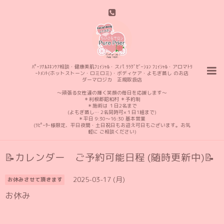
ﾊﾟｰｿﾅﾙｽｷﾝｹｱ相談・健康美肌ﾌｪｲｼｬﾙ・スパ ﾘﾗｸﾞｾﾞｰｼｮﾝ ﾌｪｲｼｬﾙ・アロマﾄﾘ
ｰﾄﾒﾝﾄ(ホットストーン・ロミロミ)・ボディケア・よもぎ蒸し のお店
ダーマロジカ 正規取扱店
〜頑張る女性達の輝く笑顔の毎日を応援します〜
＊利根郡昭和村 ＊予約制
＊施術は １日2名まで
(よもぎ蒸し… 2名同時可×１日1組まで)
＊平日 9:30〜16:30 基本営業
(ﾘﾋﾟｰﾀｰ様限定、平日夜間・土日祝日もお迎え可日もございます。お気
軽に ご相談ください)
📝カレンダー ご予約可能日程 (随時更新中)📝
2025-03-17 (月)
お休みさせて頂きます
お休み