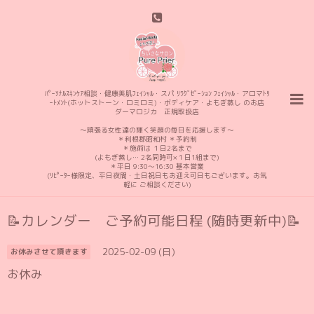
ﾊﾟｰｿﾅﾙｽｷﾝｹｱ相談・健康美肌ﾌｪｲｼｬﾙ・スパ ﾘﾗｸﾞｾﾞｰｼｮﾝ ﾌｪｲｼｬﾙ・アロマﾄﾘ
ｰﾄﾒﾝﾄ(ホットストーン・ロミロミ)・ボディケア・よもぎ蒸し のお店
ダーマロジカ 正規取扱店
〜頑張る女性達の輝く笑顔の毎日を応援します〜
＊利根郡昭和村 ＊予約制
＊施術は １日2名まで
(よもぎ蒸し… 2名同時可×１日1組まで)
＊平日 9:30〜16:30 基本営業
(ﾘﾋﾟｰﾀｰ様限定、平日夜間・土日祝日もお迎え可日もございます。お気
軽に ご相談ください)
📝カレンダー ご予約可能日程 (随時更新中)📝
2025-02-09 (日)
お休みさせて頂きます
お休み