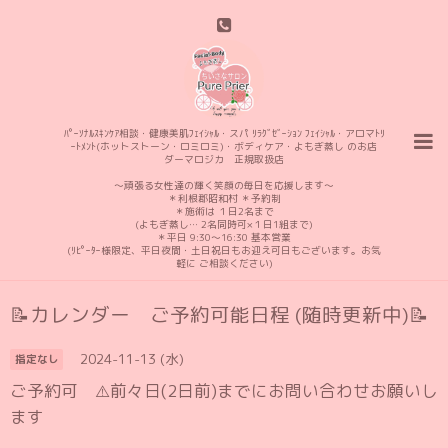
ﾊﾟｰｿﾅﾙｽｷﾝｹｱ相談・健康美肌ﾌｪｲｼｬﾙ・スパ ﾘﾗｸﾞｾﾞｰｼｮﾝ ﾌｪｲｼｬﾙ・アロマﾄﾘ
ｰﾄﾒﾝﾄ(ホットストーン・ロミロミ)・ボディケア・よもぎ蒸し のお店
ダーマロジカ 正規取扱店
〜頑張る女性達の輝く笑顔の毎日を応援します〜
＊利根郡昭和村 ＊予約制
＊施術は １日2名まで
(よもぎ蒸し… 2名同時可×１日1組まで)
＊平日 9:30〜16:30 基本営業
(ﾘﾋﾟｰﾀｰ様限定、平日夜間・土日祝日もお迎え可日もございます。お気
軽に ご相談ください)
📝カレンダー ご予約可能日程 (随時更新中)📝
2024-11-13 (水)
指定なし
ご予約可 ⚠️前々日(2日前)までにお問い合わせお願いし
ます