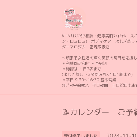
ﾊﾟｰｿﾅﾙｽｷﾝｹｱ相談・健康美肌ﾌｪｲｼｬﾙ・スパ 
ン・ロミロミ)・ボディケア・よもぎ蒸し 
ダーマロジカ 正規取扱店
〜頑張る女性達の輝く笑顔の毎日を応援
＊利根郡昭和村 ＊予約制
＊施術は １日2名まで
(よもぎ蒸し… 2名同時可×１日1組まで)
＊平日 9:30〜16:30 基本営業
(ﾘﾋﾟｰﾀｰ様限定、平日夜間・土日祝日も
📝カレンダー ご予約
2024-11-1
受付終了しました