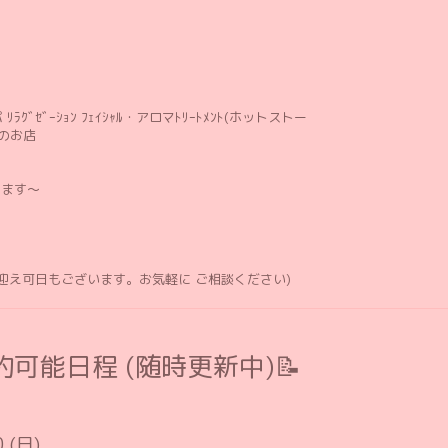
ﾘﾗｸﾞｾﾞｰｼｮﾝ ﾌｪｲｼｬﾙ・アロマﾄﾘｰﾄﾒﾝﾄ(ホットストー
のお店
します〜
お迎え可日もございます。お気軽に ご相談ください)
可能日程 (随時更新中)📝
0 (日)