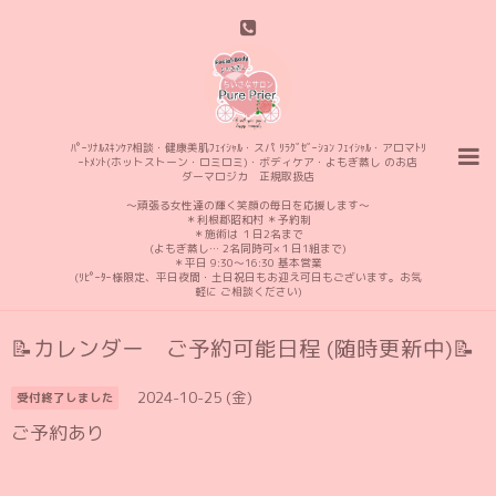
ﾊﾟｰｿﾅﾙｽｷﾝｹｱ相談・健康美肌ﾌｪｲｼｬﾙ・スパ ﾘﾗｸﾞｾﾞｰｼｮﾝ ﾌｪｲｼｬﾙ・アロマﾄﾘ
ｰﾄﾒﾝﾄ(ホットストーン・ロミロミ)・ボディケア・よもぎ蒸し のお店
ダーマロジカ 正規取扱店
〜頑張る女性達の輝く笑顔の毎日を応援します〜
＊利根郡昭和村 ＊予約制
＊施術は １日2名まで
(よもぎ蒸し… 2名同時可×１日1組まで)
＊平日 9:30〜16:30 基本営業
(ﾘﾋﾟｰﾀｰ様限定、平日夜間・土日祝日もお迎え可日もございます。お気
軽に ご相談ください)
📝カレンダー ご予約可能日程 (随時更新中)📝
2024-10-25 (金)
受付終了しました
ご予約あり