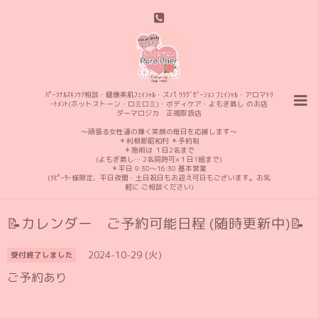
ﾊﾟｰｿﾅﾙｽｷﾝｹｱ相談・健康美肌ﾌｪｲｼｬﾙ・スパ ﾘﾗｸﾞｾﾞｰｼｮﾝ ﾌｪｲｼｬﾙ・アロマﾄﾘ
ｰﾄﾒﾝﾄ(ホットストーン・ロミロミ)・ボディケア・よもぎ蒸し のお店
ダーマロジカ 正規取扱店
〜頑張る女性達の輝く笑顔の毎日を応援します〜
＊利根郡昭和村 ＊予約制
＊施術は １日2名まで
(よもぎ蒸し… 2名同時可×１日1組まで)
＊平日 9:30〜16:30 基本営業
(ﾘﾋﾟｰﾀｰ様限定、平日夜間・土日祝日もお迎え可日もございます。お気
軽に ご相談ください)
📝カレンダー ご予約可能日程 (随時更新中)📝
2024-10-29 (火)
受付終了しました
ご予約あり