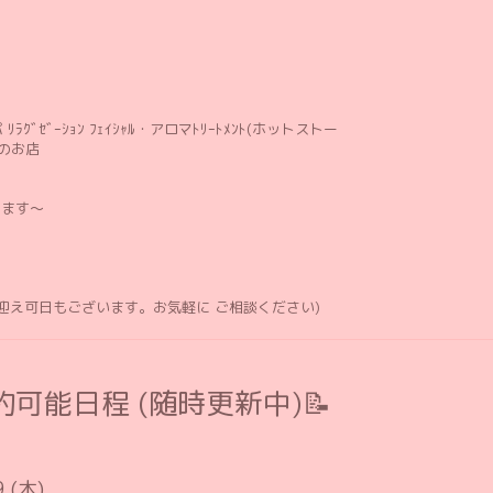
ﾘﾗｸﾞｾﾞｰｼｮﾝ ﾌｪｲｼｬﾙ・アロマﾄﾘｰﾄﾒﾝﾄ(ホットストー
のお店
します〜
お迎え可日もございます。お気軽に ご相談ください)
可能日程 (随時更新中)📝
9 (木)