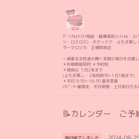
ﾊﾟｰｿﾅﾙｽｷﾝｹｱ相談・健康美肌ﾌｪｲｼｬﾙ・スパ 
ン・ロミロミ)・ボディケア・よもぎ蒸し 
ダーマロジカ 正規取扱店
〜頑張る女性達の輝く笑顔の毎日を応援
＊利根郡昭和村 ＊予約制
＊施術は １日2名まで
(よもぎ蒸し… 2名同時可×１日1組まで)
＊平日 9:30〜16:30 基本営業
(ﾘﾋﾟｰﾀｰ様限定、平日夜間・土日祝日も
📝カレンダー ご予約
2024-08-2
受付終了しました