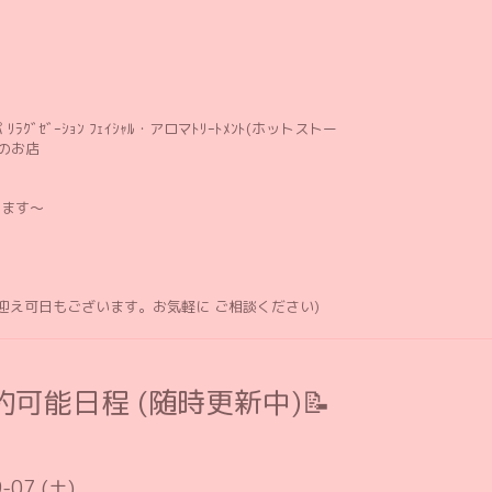
ﾘﾗｸﾞｾﾞｰｼｮﾝ ﾌｪｲｼｬﾙ・アロマﾄﾘｰﾄﾒﾝﾄ(ホットストー
のお店
します〜
お迎え可日もございます。お気軽に ご相談ください)
可能日程 (随時更新中)📝
-07 (土)