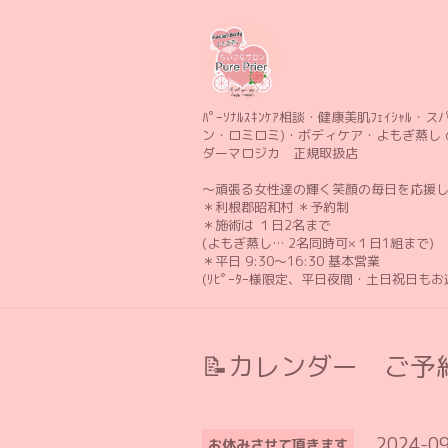
ﾊﾟｰｿﾅﾙｽｷﾝｹｱ相談・健康美肌ﾌｪｲｼｬﾙ・スパ 
ン・ロミロミ)・ボディケア・よもぎ蒸し 
ダーマロジカ 正規取扱店
〜頑張る女性達の輝く笑顔の毎日を応援
＊利根郡昭和村 ＊予約制
＊施術は １日2名まで
(よもぎ蒸し… 2名同時可×１日1組まで)
＊平日 9:30〜16:30 基本営業
(ﾘﾋﾟｰﾀｰ様限定、平日夜間・土日祝日も
📝カレンダー ご予約
2024-09
お休みさせて頂きます