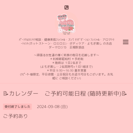
ﾊﾟｰｿﾅﾙｽｷﾝｹｱ相談・健康美肌ﾌｪｲｼｬﾙ・スパ ﾘﾗｸﾞｾﾞｰｼｮﾝ ﾌｪｲｼｬﾙ・アロマﾄﾘ
ｰﾄﾒﾝﾄ(ホットストーン・ロミロミ)・ボディケア・よもぎ蒸し のお店
ダーマロジカ 正規取扱店
〜頑張る女性達の輝く笑顔の毎日を応援します〜
＊利根郡昭和村 ＊予約制
＊施術は １日2名まで
(よもぎ蒸し… 2名同時可×１日1組まで)
＊平日 9:30〜16:30 基本営業
(ﾘﾋﾟｰﾀｰ様限定、平日夜間・土日祝日もお迎え可日もございます。お気
軽に ご相談ください)
📝カレンダー ご予約可能日程 (随時更新中)📝
2024-09-08 (日)
受付終了しました
ご予約あり