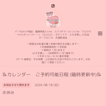
ﾊﾟｰｿﾅﾙｽｷﾝｹｱ相談・健康美肌ﾌｪｲｼｬﾙ・スパ ﾘﾗｸﾞｾﾞｰｼｮﾝ ﾌｪｲｼｬﾙ・アロマﾄﾘ
ｰﾄﾒﾝﾄ(ホットストーン・ロミロミ)・ボディケア・よもぎ蒸し のお店
ダーマロジカ 正規取扱店
〜頑張る女性達の輝く笑顔の毎日を応援します〜
＊利根郡昭和村 ＊予約制
＊施術は １日2名まで
(よもぎ蒸し… 2名同時可×１日1組まで)
＊平日 9:30〜16:30 基本営業
(ﾘﾋﾟｰﾀｰ様限定、平日夜間・土日祝日もお迎え可日もございます。お気
軽に ご相談ください)
📝カレンダー ご予約可能日程 (随時更新中)📝
2024-08-18 (日)
お休みさせて頂きます
お休み