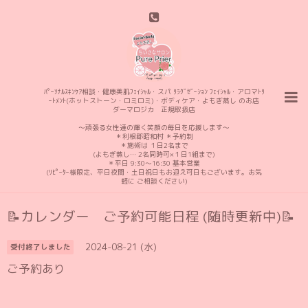
ﾊﾟｰｿﾅﾙｽｷﾝｹｱ相談・健康美肌ﾌｪｲｼｬﾙ・スパ ﾘﾗｸﾞｾﾞｰｼｮﾝ ﾌｪｲｼｬﾙ・アロマﾄﾘ
ｰﾄﾒﾝﾄ(ホットストーン・ロミロミ)・ボディケア・よもぎ蒸し のお店
ダーマロジカ 正規取扱店
〜頑張る女性達の輝く笑顔の毎日を応援します〜
＊利根郡昭和村 ＊予約制
＊施術は １日2名まで
(よもぎ蒸し… 2名同時可×１日1組まで)
＊平日 9:30〜16:30 基本営業
(ﾘﾋﾟｰﾀｰ様限定、平日夜間・土日祝日もお迎え可日もございます。お気
軽に ご相談ください)
📝カレンダー ご予約可能日程 (随時更新中)📝
2024-08-21 (水)
受付終了しました
ご予約あり