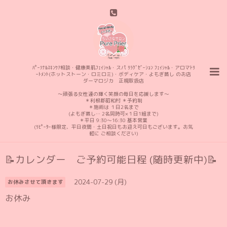
ﾊﾟｰｿﾅﾙｽｷﾝｹｱ相談・健康美肌ﾌｪｲｼｬﾙ・スパ ﾘﾗｸﾞｾﾞｰｼｮﾝ ﾌｪｲｼｬﾙ・アロマﾄﾘ
ｰﾄﾒﾝﾄ(ホットストーン・ロミロミ)・ボディケア・よもぎ蒸し のお店
ダーマロジカ 正規取扱店
〜頑張る女性達の輝く笑顔の毎日を応援します〜
＊利根郡昭和村 ＊予約制
＊施術は １日2名まで
(よもぎ蒸し… 2名同時可×１日1組まで)
＊平日 9:30〜16:30 基本営業
(ﾘﾋﾟｰﾀｰ様限定、平日夜間・土日祝日もお迎え可日もございます。お気
軽に ご相談ください)
📝カレンダー ご予約可能日程 (随時更新中)📝
2024-07-29 (月)
お休みさせて頂きます
お休み