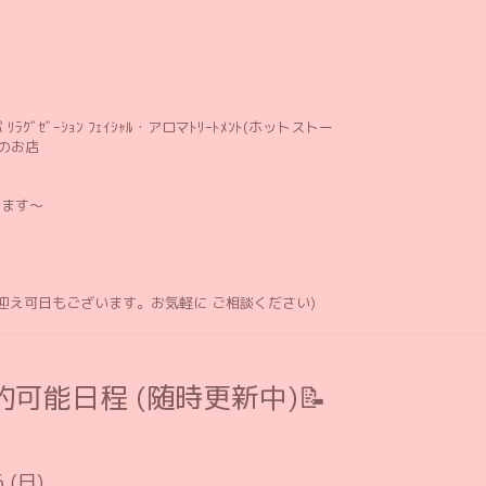
ﾘﾗｸﾞｾﾞｰｼｮﾝ ﾌｪｲｼｬﾙ・アロマﾄﾘｰﾄﾒﾝﾄ(ホットストー
のお店
します〜
お迎え可日もございます。お気軽に ご相談ください)
可能日程 (随時更新中)📝
6 (日)