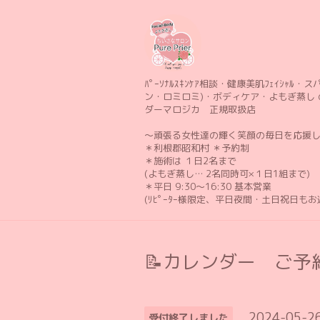
ﾊﾟｰｿﾅﾙｽｷﾝｹｱ相談・健康美肌ﾌｪｲｼｬﾙ・スパ 
ン・ロミロミ)・ボディケア・よもぎ蒸し 
ダーマロジカ 正規取扱店
〜頑張る女性達の輝く笑顔の毎日を応援
＊利根郡昭和村 ＊予約制
＊施術は １日2名まで
(よもぎ蒸し… 2名同時可×１日1組まで)
＊平日 9:30〜16:30 基本営業
(ﾘﾋﾟｰﾀｰ様限定、平日夜間・土日祝日も
📝カレンダー ご予約
2024-05-2
受付終了しました