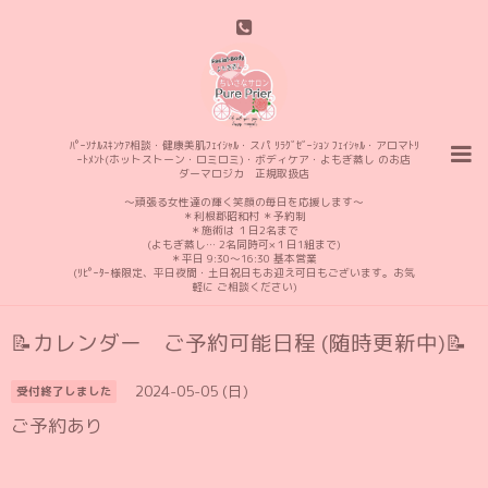
ﾊﾟｰｿﾅﾙｽｷﾝｹｱ相談・健康美肌ﾌｪｲｼｬﾙ・スパ ﾘﾗｸﾞｾﾞｰｼｮﾝ ﾌｪｲｼｬﾙ・アロマﾄﾘ
ｰﾄﾒﾝﾄ(ホットストーン・ロミロミ)・ボディケア・よもぎ蒸し のお店
ダーマロジカ 正規取扱店
〜頑張る女性達の輝く笑顔の毎日を応援します〜
＊利根郡昭和村 ＊予約制
＊施術は １日2名まで
(よもぎ蒸し… 2名同時可×１日1組まで)
＊平日 9:30〜16:30 基本営業
(ﾘﾋﾟｰﾀｰ様限定、平日夜間・土日祝日もお迎え可日もございます。お気
軽に ご相談ください)
📝カレンダー ご予約可能日程 (随時更新中)📝
2024-05-05 (日)
受付終了しました
ご予約あり