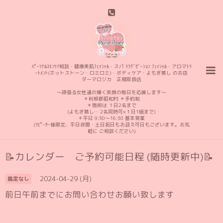
ﾊﾟｰｿﾅﾙｽｷﾝｹｱ相談・健康美肌ﾌｪｲｼｬﾙ・スパ ﾘﾗｸﾞｾﾞｰｼｮﾝ ﾌｪｲｼｬﾙ・アロマﾄﾘ
ｰﾄﾒﾝﾄ(ホットストーン・ロミロミ)・ボディケア・よもぎ蒸し のお店
ダーマロジカ 正規取扱店
〜頑張る女性達の輝く笑顔の毎日を応援します〜
＊利根郡昭和村 ＊予約制
＊施術は １日2名まで
(よもぎ蒸し… 2名同時可×１日1組まで)
＊平日 9:30〜16:30 基本営業
(ﾘﾋﾟｰﾀｰ様限定、平日夜間・土日祝日もお迎え可日もございます。お気
軽に ご相談ください)
📝カレンダー ご予約可能日程 (随時更新中)📝
2024-04-29 (月)
指定なし
前日午前までにお問い合わせお願い致します