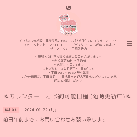
ﾊﾟｰｿﾅﾙｽｷﾝｹｱ相談・健康美肌ﾌｪｲｼｬﾙ・スパ ﾘﾗｸﾞｾﾞｰｼｮﾝ ﾌｪｲｼｬﾙ・アロマﾄﾘ
ｰﾄﾒﾝﾄ(ホットストーン・ロミロミ)・ボディケア・よもぎ蒸し のお店
ダーマロジカ 正規取扱店
〜頑張る女性達の輝く笑顔の毎日を応援します〜
＊利根郡昭和村 ＊予約制
＊施術は １日2名まで
(よもぎ蒸し… 2名同時可×１日1組まで)
＊平日 9:30〜16:30 基本営業
(ﾘﾋﾟｰﾀｰ様限定、平日夜間・土日祝日もお迎え可日もございます。お気
軽に ご相談ください)
📝カレンダー ご予約可能日程 (随時更新中)📝
2024-01-22 (月)
指定なし
前日午前までにお問い合わせお願い致します