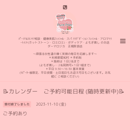
ﾊﾟｰｿﾅﾙｽｷﾝｹｱ相談・健康美肌ﾌｪｲｼｬﾙ・スパ ﾘﾗｸﾞｾﾞｰｼｮﾝ ﾌｪｲｼｬﾙ・アロマﾄﾘ
ｰﾄﾒﾝﾄ(ホットストーン・ロミロミ)・ボディケア・よもぎ蒸し のお店
ダーマロジカ 正規取扱店
〜頑張る女性達の輝く笑顔の毎日を応援します〜
＊利根郡昭和村 ＊予約制
＊施術は １日2名まで
(よもぎ蒸し… 2名同時可×１日1組まで)
＊平日 9:30〜16:30 基本営業
(ﾘﾋﾟｰﾀｰ様限定、平日夜間・土日祝日もお迎え可日もございます。お気
軽に ご相談ください)
📝カレンダー ご予約可能日程 (随時更新中)📝
2023-11-10 (金)
受付終了しました
ご予約あり