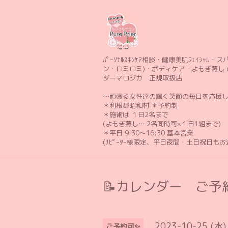
ﾊﾟｰｿﾅﾙｽｷﾝｹｱ相談・健康美肌ﾌｪｲｼｬﾙ・スパ 
ン・ロミロミ)・ボディケア・よもぎ蒸し 
ダーマロジカ 正規取扱店
〜頑張る女性達の輝く笑顔の毎日を応援
＊利根郡昭和村 ＊予約制
＊施術は １日2名まで
(よもぎ蒸し… 2名同時可×１日1組まで)
＊平日 9:30〜16:30 基本営業
(ﾘﾋﾟｰﾀｰ様限定、平日夜間・土日祝日も
📝カレンダー ご予約
2023-10-25 (水)
ご予約可✨