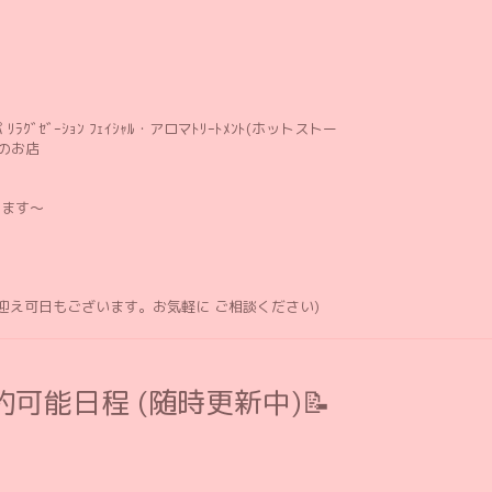
ﾘﾗｸﾞｾﾞｰｼｮﾝ ﾌｪｲｼｬﾙ・アロマﾄﾘｰﾄﾒﾝﾄ(ホットストー
のお店
します〜
お迎え可日もございます。お気軽に ご相談ください)
可能日程 (随時更新中)📝