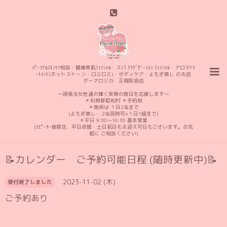
ﾊﾟｰｿﾅﾙｽｷﾝｹｱ相談・健康美肌ﾌｪｲｼｬﾙ・スパ ﾘﾗｸﾞｾﾞｰｼｮﾝ ﾌｪｲｼｬﾙ・アロマﾄﾘ
ｰﾄﾒﾝﾄ(ホットストーン・ロミロミ)・ボディケア・よもぎ蒸し のお店
ダーマロジカ 正規取扱店
〜頑張る女性達の輝く笑顔の毎日を応援します〜
＊利根郡昭和村 ＊予約制
＊施術は １日2名まで
(よもぎ蒸し… 2名同時可×１日1組まで)
＊平日 9:30〜16:30 基本営業
(ﾘﾋﾟｰﾀｰ様限定、平日夜間・土日祝日もお迎え可日もございます。お気
軽に ご相談ください)
📝カレンダー ご予約可能日程 (随時更新中)📝
2023-11-02 (木)
受付終了しました
ご予約あり