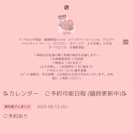
ﾊﾟｰｿﾅﾙｽｷﾝｹｱ相談・健康美肌ﾌｪｲｼｬﾙ・スパ ﾘﾗｸﾞｾﾞｰｼｮﾝ ﾌｪｲｼｬﾙ・アロマﾄﾘ
ｰﾄﾒﾝﾄ(ホットストーン・ロミロミ)・ボディケア・よもぎ蒸し のお店
ダーマロジカ 正規取扱店
〜頑張る女性達の輝く笑顔の毎日を応援します〜
＊利根郡昭和村 ＊予約制
＊施術は １日2名まで
(よもぎ蒸し… 2名同時可×１日1組まで)
＊平日 9:30〜16:30 基本営業
(ﾘﾋﾟｰﾀｰ様限定、平日夜間・土日祝日もお迎え可日もございます。お気
軽に ご相談ください)
📝カレンダー ご予約可能日程 (随時更新中)📝
2023-09-12 (火)
受付終了しました
ご予約あり