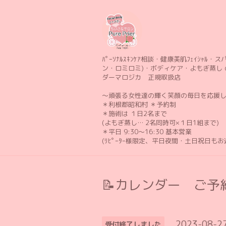
ﾊﾟｰｿﾅﾙｽｷﾝｹｱ相談・健康美肌ﾌｪｲｼｬﾙ・スパ 
ン・ロミロミ)・ボディケア・よもぎ蒸し 
ダーマロジカ 正規取扱店
〜頑張る女性達の輝く笑顔の毎日を応援
＊利根郡昭和村 ＊予約制
＊施術は １日2名まで
(よもぎ蒸し… 2名同時可×１日1組まで)
＊平日 9:30〜16:30 基本営業
(ﾘﾋﾟｰﾀｰ様限定、平日夜間・土日祝日も
📝カレンダー ご予約
2023-08-2
受付終了しました