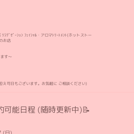
ﾘﾗｸﾞｾﾞｰｼｮﾝ ﾌｪｲｼｬﾙ・アロマﾄﾘｰﾄﾒﾝﾄ(ホットストー
のお店
します〜
お迎え可日もございます。お気軽に ご相談ください)
可能日程 (随時更新中)📝
7 (日)