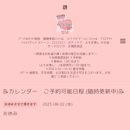
ﾊﾟｰｿﾅﾙｽｷﾝｹｱ相談・健康美肌ﾌｪｲｼｬﾙ・スパ ﾘﾗｸﾞｾﾞｰｼｮﾝ ﾌｪｲｼｬﾙ・アロマﾄﾘ
ｰﾄﾒﾝﾄ(ホットストーン・ロミロミ)・ボディケア・よもぎ蒸し のお店
ダーマロジカ 正規取扱店
〜頑張る女性達の輝く笑顔の毎日を応援します〜
＊利根郡昭和村 ＊予約制
＊施術は １日2名まで
(よもぎ蒸し… 2名同時可×１日1組まで)
＊平日 9:30〜16:30 基本営業
(ﾘﾋﾟｰﾀｰ様限定、平日夜間・土日祝日もお迎え可日もございます。お気
軽に ご相談ください)
📝カレンダー ご予約可能日程 (随時更新中)📝
2023-08-02 (水)
お休みさせて頂きます
お休み