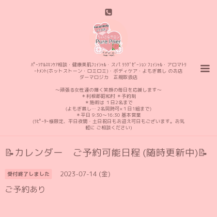
ﾊﾟｰｿﾅﾙｽｷﾝｹｱ相談・健康美肌ﾌｪｲｼｬﾙ・スパ ﾘﾗｸﾞｾﾞｰｼｮﾝ ﾌｪｲｼｬﾙ・アロマﾄﾘ
ｰﾄﾒﾝﾄ(ホットストーン・ロミロミ)・ボディケア・よもぎ蒸し のお店
ダーマロジカ 正規取扱店
〜頑張る女性達の輝く笑顔の毎日を応援します〜
＊利根郡昭和村 ＊予約制
＊施術は １日2名まで
(よもぎ蒸し… 2名同時可×１日1組まで)
＊平日 9:30〜16:30 基本営業
(ﾘﾋﾟｰﾀｰ様限定、平日夜間・土日祝日もお迎え可日もございます。お気
軽に ご相談ください)
📝カレンダー ご予約可能日程 (随時更新中)📝
2023-07-14 (金)
受付終了しました
ご予約あり