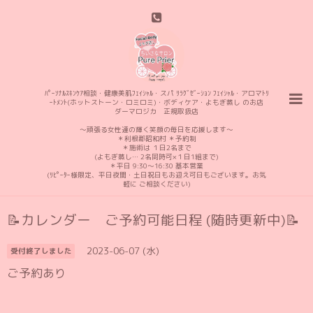
ﾊﾟｰｿﾅﾙｽｷﾝｹｱ相談・健康美肌ﾌｪｲｼｬﾙ・スパ ﾘﾗｸﾞｾﾞｰｼｮﾝ ﾌｪｲｼｬﾙ・アロマﾄﾘ
ｰﾄﾒﾝﾄ(ホットストーン・ロミロミ)・ボディケア・よもぎ蒸し のお店
ダーマロジカ 正規取扱店
〜頑張る女性達の輝く笑顔の毎日を応援します〜
＊利根郡昭和村 ＊予約制
＊施術は １日2名まで
(よもぎ蒸し… 2名同時可×１日1組まで)
＊平日 9:30〜16:30 基本営業
(ﾘﾋﾟｰﾀｰ様限定、平日夜間・土日祝日もお迎え可日もございます。お気
軽に ご相談ください)
📝カレンダー ご予約可能日程 (随時更新中)📝
2023-06-07 (水)
受付終了しました
ご予約あり