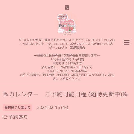
ﾊﾟｰｿﾅﾙｽｷﾝｹｱ相談・健康美肌ﾌｪｲｼｬﾙ・スパ ﾘﾗｸﾞｾﾞｰｼｮﾝ ﾌｪｲｼｬﾙ・アロマﾄﾘ
ｰﾄﾒﾝﾄ(ホットストーン・ロミロミ)・ボディケア・よもぎ蒸し のお店
ダーマロジカ 正規取扱店
〜頑張る女性達の輝く笑顔の毎日を応援します〜
＊利根郡昭和村 ＊予約制
＊施術は １日2名まで
(よもぎ蒸し… 2名同時可×１日1組まで)
＊平日 9:30〜16:30 基本営業
(ﾘﾋﾟｰﾀｰ様限定、平日夜間・土日祝日もお迎え可日もございます。お気
軽に ご相談ください)
📝カレンダー ご予約可能日程 (随時更新中)📝
2023-02-15 (水)
受付終了しました
ご予約あり