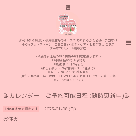
ﾊﾟｰｿﾅﾙｽｷﾝｹｱ相談・健康美肌ﾌｪｲｼｬﾙ・スパ ﾘﾗｸﾞｾﾞｰｼｮﾝ ﾌｪｲｼｬﾙ・アロマﾄﾘ
ｰﾄﾒﾝﾄ(ホットストーン・ロミロミ)・ボディケア・よもぎ蒸し のお店
ダーマロジカ 正規取扱店
〜頑張る女性達の輝く笑顔の毎日を応援します〜
＊利根郡昭和村 ＊予約制
＊施術は １日2名まで
(よもぎ蒸し… 2名同時可×１日1組まで)
＊平日 9:30〜16:30 基本営業
(ﾘﾋﾟｰﾀｰ様限定、平日夜間・土日祝日もお迎え可日もございます。お気
軽に ご相談ください)
📝カレンダー ご予約可能日程 (随時更新中)📝
2023-01-08 (日)
お休みさせて頂きます
お休み