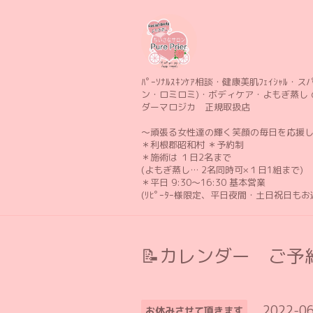
ﾊﾟｰｿﾅﾙｽｷﾝｹｱ相談・健康美肌ﾌｪｲｼｬﾙ・スパ 
ン・ロミロミ)・ボディケア・よもぎ蒸し 
ダーマロジカ 正規取扱店
〜頑張る女性達の輝く笑顔の毎日を応援
＊利根郡昭和村 ＊予約制
＊施術は １日2名まで
(よもぎ蒸し… 2名同時可×１日1組まで)
＊平日 9:30〜16:30 基本営業
(ﾘﾋﾟｰﾀｰ様限定、平日夜間・土日祝日も
📝カレンダー ご予約
2022-06
お休みさせて頂きます