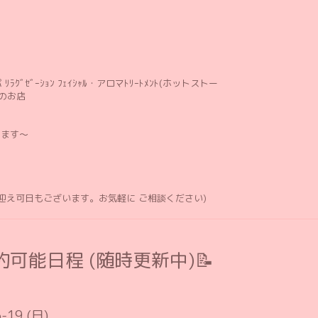
ﾘﾗｸﾞｾﾞｰｼｮﾝ ﾌｪｲｼｬﾙ・アロマﾄﾘｰﾄﾒﾝﾄ(ホットストー
のお店
します〜
お迎え可日もございます。お気軽に ご相談ください)
可能日程 (随時更新中)📝
-19 (日)