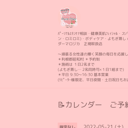
ﾊﾟｰｿﾅﾙｽｷﾝｹｱ相談・健康美肌ﾌｪｲｼｬﾙ・スパ 
ン・ロミロミ)・ボディケア・よもぎ蒸し 
ダーマロジカ 正規取扱店
〜頑張る女性達の輝く笑顔の毎日を応援
＊利根郡昭和村 ＊予約制
＊施術は １日2名まで
(よもぎ蒸し… 2名同時可×１日1組まで)
＊平日 9:30〜16:30 基本営業
(ﾘﾋﾟｰﾀｰ様限定、平日夜間・土日祝日も
📝カレンダー ご予約
2022-05-21 (土)
指定なし