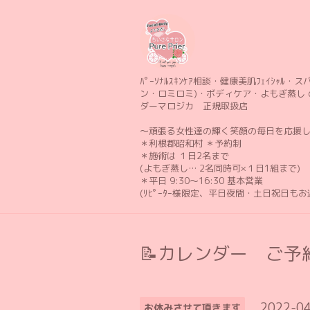
ﾊﾟｰｿﾅﾙｽｷﾝｹｱ相談・健康美肌ﾌｪｲｼｬﾙ・スパ 
ン・ロミロミ)・ボディケア・よもぎ蒸し 
ダーマロジカ 正規取扱店
〜頑張る女性達の輝く笑顔の毎日を応援
＊利根郡昭和村 ＊予約制
＊施術は １日2名まで
(よもぎ蒸し… 2名同時可×１日1組まで)
＊平日 9:30〜16:30 基本営業
(ﾘﾋﾟｰﾀｰ様限定、平日夜間・土日祝日も
📝カレンダー ご予約
2022-04
お休みさせて頂きます