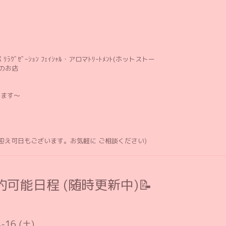
ﾘﾗｸﾞｾﾞｰｼｮﾝ ﾌｪｲｼｬﾙ・アロマﾄﾘｰﾄﾒﾝﾄ(ホットストー
のお店
します〜
お迎え可日もございます。お気軽に ご相談ください)
可能日程 (随時更新中)📝
-16 (土)