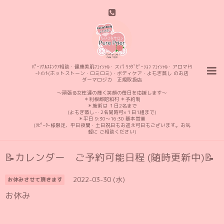
ﾊﾟｰｿﾅﾙｽｷﾝｹｱ相談・健康美肌ﾌｪｲｼｬﾙ・スパ ﾘﾗｸﾞｾﾞｰｼｮﾝ ﾌｪｲｼｬﾙ・アロマﾄﾘ
ｰﾄﾒﾝﾄ(ホットストーン・ロミロミ)・ボディケア・よもぎ蒸し のお店
ダーマロジカ 正規取扱店
〜頑張る女性達の輝く笑顔の毎日を応援します〜
＊利根郡昭和村 ＊予約制
＊施術は １日2名まで
(よもぎ蒸し… 2名同時可×１日1組まで)
＊平日 9:30〜16:30 基本営業
(ﾘﾋﾟｰﾀｰ様限定、平日夜間・土日祝日もお迎え可日もございます。お気
軽に ご相談ください)
📝カレンダー ご予約可能日程 (随時更新中)📝
2022-03-30 (水)
お休みさせて頂きます
お休み