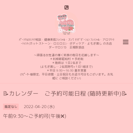
ﾊﾟｰｿﾅﾙｽｷﾝｹｱ相談・健康美肌ﾌｪｲｼｬﾙ・スパ ﾘﾗｸﾞｾﾞｰｼｮﾝ ﾌｪｲｼｬﾙ・アロマﾄﾘ
ｰﾄﾒﾝﾄ(ホットストーン・ロミロミ)・ボディケア・よもぎ蒸し のお店
ダーマロジカ 正規取扱店
〜頑張る女性達の輝く笑顔の毎日を応援します〜
＊利根郡昭和村 ＊予約制
＊施術は １日2名まで
(よもぎ蒸し… 2名同時可×１日1組まで)
＊平日 9:30〜16:30 基本営業
(ﾘﾋﾟｰﾀｰ様限定、平日夜間・土日祝日もお迎え可日もございます。お気
軽に ご相談ください)
📝カレンダー ご予約可能日程 (随時更新中)📝
2022-04-20 (水)
指定なし
午前9:30〜ご予約可(午後❌)